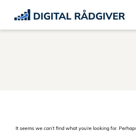
Skip
to
content
It seems we can’t find what you’re looking for. Perhap