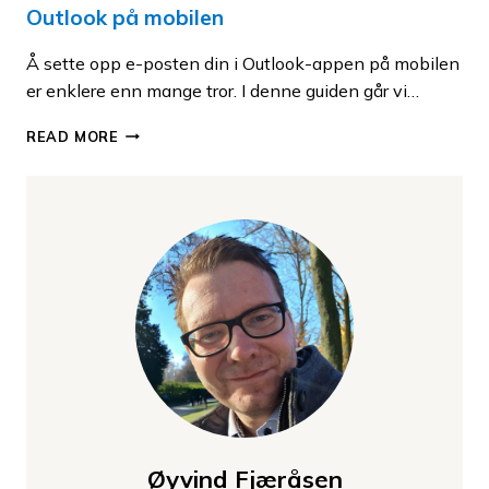
Outlook på mobilen
Å sette opp e-posten din i Outlook-appen på mobilen
er enklere enn mange tror. I denne guiden går vi…
SLIK
READ MORE
SETTER
DU
OPP
MICROSOFT
365
KONTO
FOR
OUTLOOK
PÅ
MOBILEN
Øyvind Fjæråsen