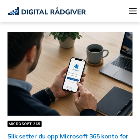
Skip
to
content
MICROSOFT 365
Slik setter du opp Microsoft 365 konto for